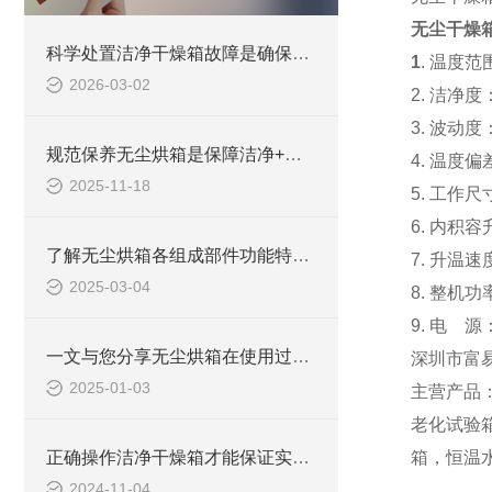
无尘干燥箱
科学处置洁净干燥箱故障是确保长期安全使用的关键
1
.
温度范围
2026-03-02
2.
洁
净
度
3.
波
动
度
规范保养无尘烘箱是保障洁净+恒温双重要求的关键
4.
温度偏
2025-11-18
5.
工作尺
6.
内积容升
了解无尘烘箱各组成部件功能特点才能好的使用它
7.
升温速
2025-03-04
8.
整机功率
9.
电
源：
一文与您分享无尘烘箱在使用过程中的常见问题相应解决方法
深圳市富
2025-01-03
主营产品
老化试验
正确操作洁净干燥箱才能保证实验的准确性和正常运行
箱，恒温
2024-11-04