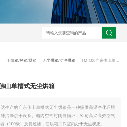
TOG225无尘无氧化烤箱
TM100-2洁净干燥箱
TM8
心
-
干燥箱/烤箱/烘箱
-
无尘烘箱/洁净烘箱
-
TM-100广东佛山单槽式无尘烘箱
佛山单槽式无尘烘箱
易达生产的广东佛山单槽式无尘烘箱是一种提供高温净化环境
特殊洁净烘干设备。箱内空气封闭自循环，经耐高温高效空气
器（100级）反复过滤，使烘箱工作室内处于无尘状态。