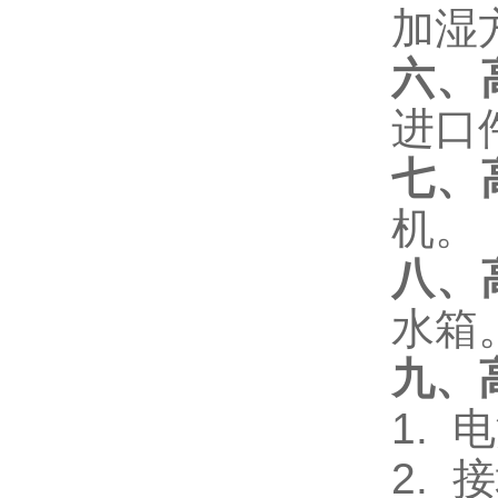
加湿
六、
进口
七、
机。
八、
水箱
九、
1.
电
2.
接