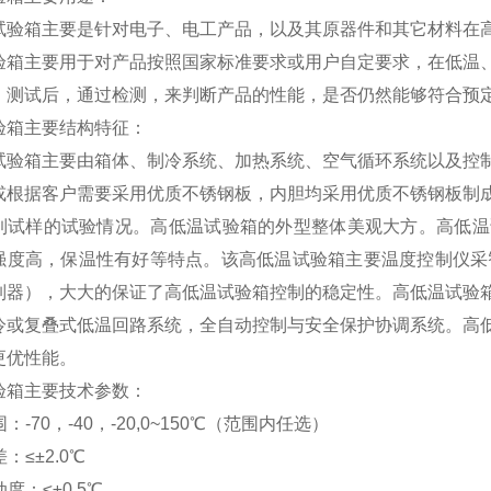
试验箱
主要是针对电子、电工产品，以及其原器件
和
其它材料在
验箱
主要用于对产品按照国家标准要求或用户自定要求，在低温
，测试后，通过检测，来判断产品的性能，是否仍然能够符合预
验箱
主要结构特征：
试验箱
主要由箱体、制冷系统、加热系统、空气循环系统以及控
或根据客户需要采用优质不锈钢板
，内胆
均
采用优质不锈钢板
制
到试样的试验情况。
高低温试验箱的
外型整体美观大方。
高低温
强度高，保温性有好等特点。该
高低温试验箱
主要温度控制仪采
制器），大大的保证了高低温试验箱控制的稳定性
。
高低温试验
冷或复
叠式
低温回路系统，全自动控制与安全保护协调系统。
高
更优性能
。
验箱
主要技术参数：
：-70，-40，-20,0~150℃（范围内任选）
：≤±2.0℃
度：≤±0.5℃