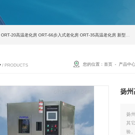
ORT-20高温老化房
ORT-66步入式老化房
ORT-35高温老化房
新型恒温恒湿试验箱THP225
心
您的位置：
首页
-
产品中
/ PRODUCTS
扬州
扬
其
验