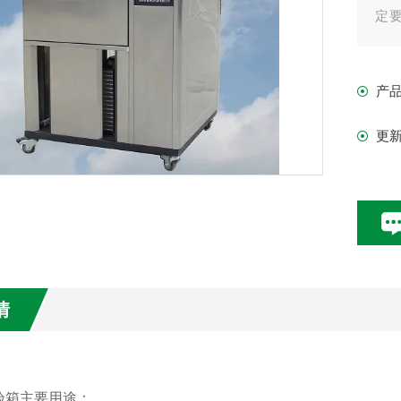
定
性
是
产
厂
更
情
验箱
主要用途：