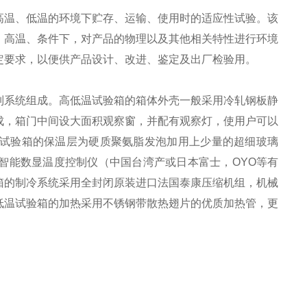
高温、低温的环境下贮存、运输、使用时的适应性试验。该
、高温、条件下，对产品的物理以及其他相关特性进行环境
定要求，以便供产品设计、改进、鉴定及出厂检验用。
制系统组成。
高低温试验箱的
箱体外壳
一般
采用冷轧钢板静
成
，箱门中间设大面积观察窗，并配有观察灯，使用户可以
试验箱的
保温层为硬质聚氨脂发泡加用上少量的超细玻璃
智能数显温度控制仪
（中国台湾产或日本富士，OYO等有
箱的
制冷系统采用全封闭
原装
进口
法国泰康
压缩机组，机械
低温试验箱的
加热采用不锈钢
带散热
翅片
的优质
加热管
，更