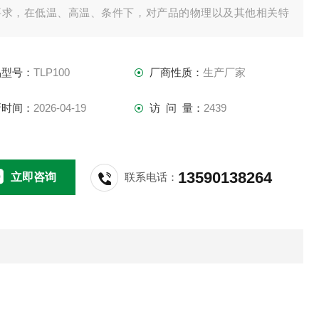
要求，在低温、高温、条件下，对产品的物理以及其他相关特
进行环境模拟测试，测试后，通过检测，来判断产品的性能，
否仍然能够符合预定要求，以便供产品设计、改进、鉴定及出
品型号：
TLP100
厂商性质：
生产厂家
检验用。
新时间：
2026-04-19
访 问 量：
2439
13590138264
立即咨询
联系电话：