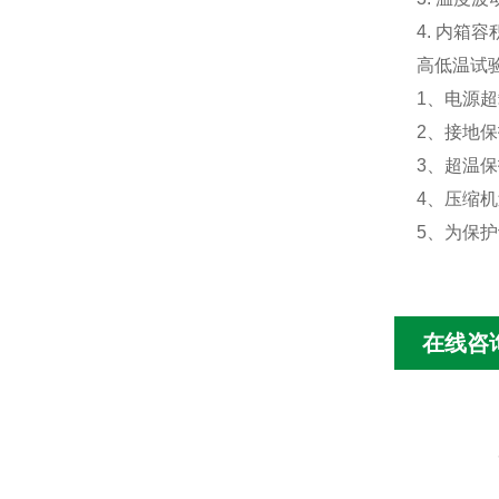
4.
内箱容积
高低温试
1、电源
2、接地
3、超温保
4、压缩
机
5、为保
在线咨