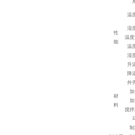
温
湿
性
温度
能
温
湿
升
降
外
加
材
加
料
搅拌
制