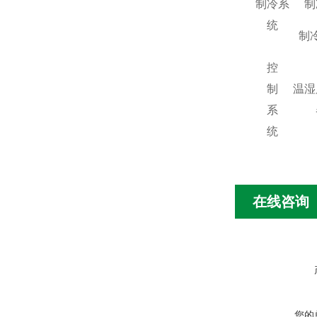
制冷系
制
统
制
控
制
温湿
系
统
在线咨询
您的