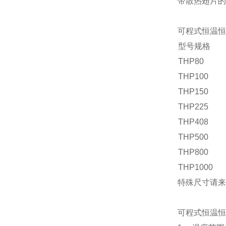
带散热
翅片
的
可程式恒温恒
型号规格
THP
80
THP
100
THP
150
THP
225
THP
408
THP
500
THP
800
THP1000
特殊尺寸请来
可程式恒温恒