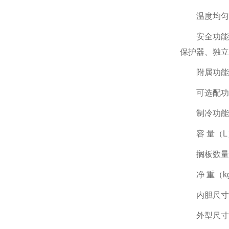
温度均匀度（
安全功能：自
保护器、独立
附属功能：自
可选配功能
制冷功能：
容 量（L）：1
搁板数量（块
净 重（kg）：
内胆尺寸（mm
外型尺寸（mm）