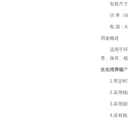
包装尺寸（mm）
功 率（W）：7
电 源：AC 2
用途概述
适用于环境
养、保存、植
生化培养箱
产
1.带定时
2.采用镜
3.采用玻
4.设有独