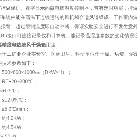
具有控温保护、数字显示的微电脑温度控制器，带有定时功能，控
循环系统由能在高温下连续运转的风机和合适风道组成，工作室内
限温报警、超过限制温度即自动中断，保证实验安全进行不发生意
S4B5接口可连接记录仪和计算机，能记录温湿度参数的变化情况(
高精度电热鼓风干燥箱
用途：
用于工矿业企业实验室、医药卫生、科研单位作干燥、烘焙、熔
要技术参数如下：
00×600×1000㎜（D×W×H）；
T+20~200℃；
≤±0.5℃；
≤±2.0%℃；
5.0℃/min；
约4.0KW；
约4.5KW
 50Hz.