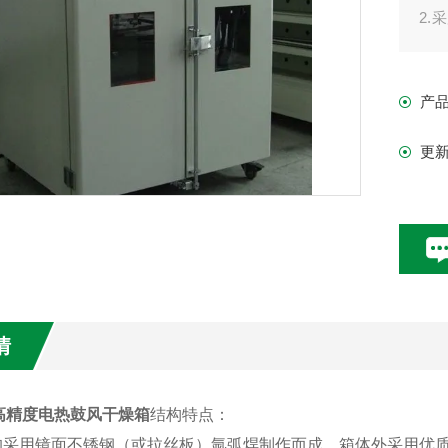
2
能
3
产
作
4
更
发
情
高精度电热鼓风干燥箱
结构特点：
内均采用镜面不锈钢（或拉丝板）氩弧焊制作而成，箱体外采用优