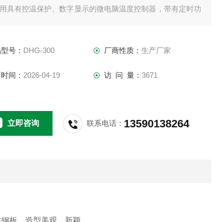
.采用具有控温保护、数字显示的微电脑温度控制器，带有定时功
，控温准确可靠。（可选智能型程序温度控制器）
.热风循环系统由能在高温下连续运转的风机和合适风道组成，工
品型号：
DHG-300
厂商性质：
生产厂家
室内温度均匀。
.独立限温报警、超过限制温度即自动中断，保证实验安全进行不
新时间：
2026-04-19
访 问 量：
3671
生意外。
13590138264
立即咨询
联系电话：
质钢板，造型美观，新颖。