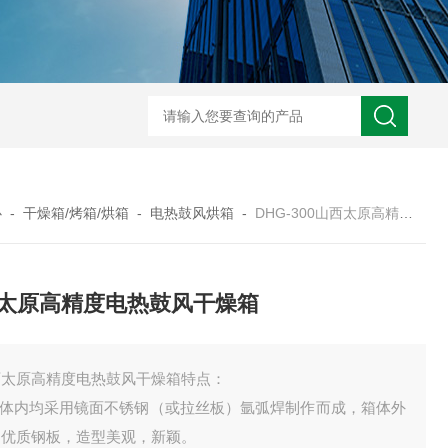
TOG225无尘无氧化烤箱
TM100-2洁净干燥箱
TM8
心
-
干燥箱/烤箱/烘箱
-
电热鼓风烘箱
-
DHG-300山西太原高精度电热鼓风干燥箱
太原高精度电热鼓风干燥箱
西太原高精度电热鼓风干燥箱特点：
.箱体内均采用镜面不锈钢（或拉丝板）氩弧焊制作而成，箱体外
用优质钢板，造型美观，新颖。