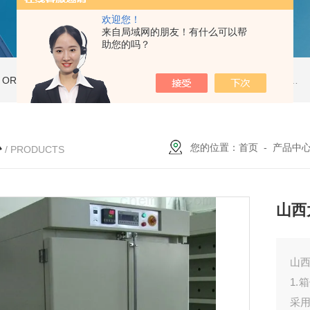
欢迎您！
来自局域网的朋友！有什么可以帮
助您的吗？
ORT-20高温老化房
ORT-66步入式老化房
ORT-35高温老化房
新型恒温恒湿试验箱THP225
心
您的位置：
首页
-
产品中
/ PRODUCTS
山西
山
1
采