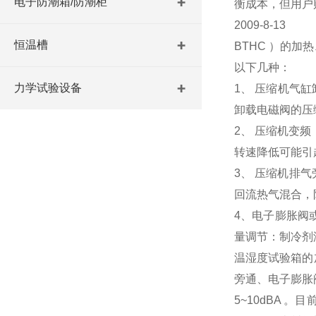
电子防潮箱/防潮柜
衡成本，但用户
2009-8-13
恒温槽
BTHC
）的加热
以下几种：
力学试验设备
1
、 压缩机气
卸载电磁阀的压
2
、 压缩机变
转速降低可能引
3
、 压缩机排
回流热气混合，
4
、电子膨胀阀
量调节：制冷剂
温湿度试验箱的
旁通、电子膨胀
5~10dBA
。目