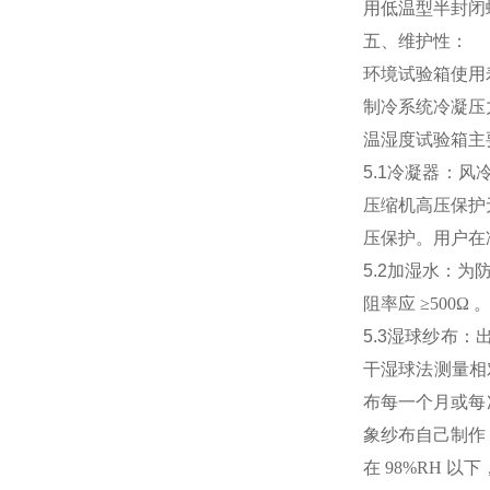
用低温型半封闭
五、维护性：
环境试验箱
使用
制冷系统冷凝压
温湿度试验箱主
5.1
冷凝器：风
压缩机高压保护
压保护。用户在
5.2
加湿水：为
阻率应
≥500Ω
5.3
湿球纱布：
干湿球法测量相
布每一个月或每
象纱布自己制作
在
98%RH
以下