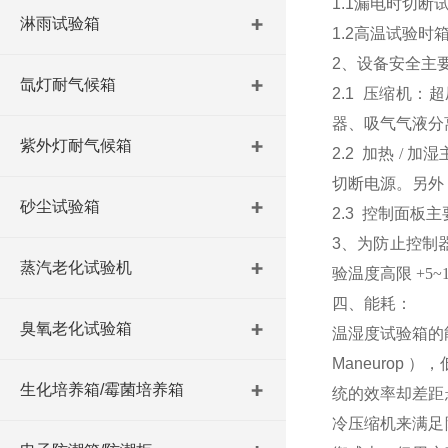
1.1
漏电时切断
淋雨试验箱
1.2
高温试验
时
2
、设备安全主
氙灯耐气候箱
2.1
压缩机：超
器、吸气气液分
紫外灯耐气候箱
2.2
加热
/
加湿
切断电源。另外
砂尘试验箱
2.3
控制面板主
3
、为防止控制
蒸汽老化试验机
验温度高限
+5~
四、能耗：
臭氧老化试验箱
温湿度试验箱
的
Maneurop
），
生化培养箱/霉菌培养箱
统的效率却差距
冷压缩机来满足