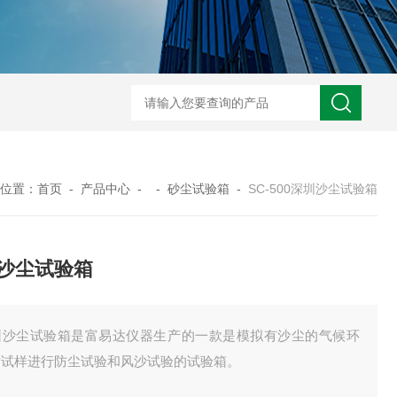
TOG225无尘无氧化烤箱
TM100-2洁净干燥箱
TM8
位置：
首页
-
产品中心
- -
砂尘试验箱
-
SC-500深圳沙尘试验箱
沙尘试验箱
圳沙尘试验箱是富易达仪器生产的一款是模拟有沙尘的气候环
对试样进行防尘试验和风沙试验的试验箱。