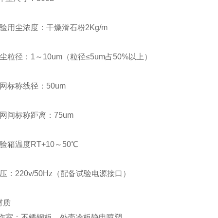
用尘浓度：干燥滑石粉2Kg/m
径：1～10um（粒径≤5um占50%以上）
标称线径：50um
间标称距离：75um
温度RT+10～50℃
220v/50Hz（配备试验电源接口）
材质
室：不锈钢板，外壳冷板静电喷塑