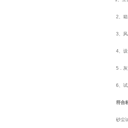
2、箱门
3、风机
4、设
5．灰尘
6、试样
符合
砂尘试验箱