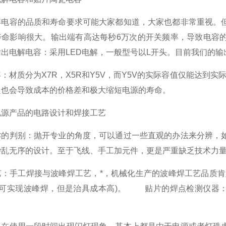
容的品质和寿命要求可能大家都知道，大家也都非常重视。但
寿命影响很大。输出端有高达每秒6万次的开关频率，导致电容
出电解电容：采用LED电解，一般型号以L开头。目前我们的
质分为X7R，X5R和Y5V，而Y5V的实际容值仅能达到实际
良也会导致成本的价格差和极大缩短电源的寿命。
产品的电路设计和焊接工艺
判别：抛开专业的角度，可以通过一些直观的办法来分辨，如
杂乱无序的设计。至于飞线、手工加元件，更是严重缺乏技术力
手工焊接与波峰焊工艺，*，机械化生产的波峰焊工艺品质肯定
也可实现波峰焊，但是治具成本高)。 贴片的焊点检测仪器：