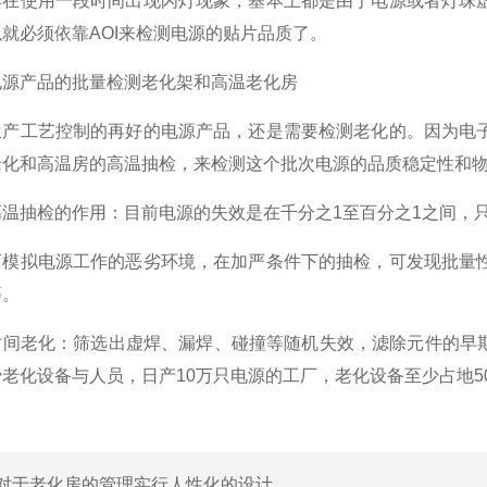
使用一段时间出现闪灯现象，基本上都是由于电源或者灯珠虚
就必须依靠AOI来检测电源的贴片品质了。
产品的批量检测老化架和高温老化房
工艺控制的再好的电源产品，还是需要检测老化的。因为电子
老化和高温房的高温抽检，来检测这个批次电源的品质稳定性和
抽检的作用：目前电源的失效是在千分之1至百分之1之间，只
拟电源工作的恶劣环境，在加严条件下的抽检，可发现批量性
等。
老化：筛选出虚焊、漏焊、碰撞等随机失效，滤除元件的早期失
老化设备与人员，日产10万只电源的工厂，老化设备至少占地5
对于老化房的管理实行人性化的设计