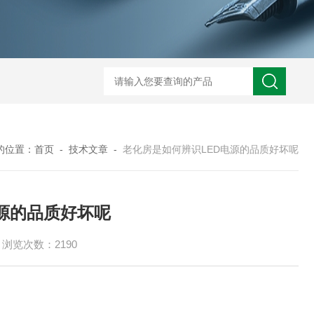
TOG225无尘无氧化烤箱
TM100-2洁净干燥箱
TM8
的位置：
首页
-
技术文章
-
老化房是如何辨识LED电源的品质好坏呢
源的品质好坏呢
浏览次数：2190