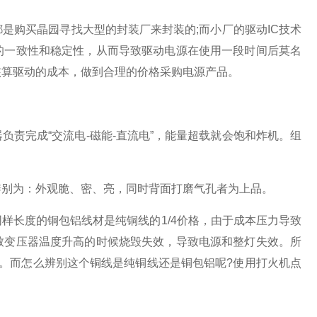
是购买晶园寻找大型的封装厂来封装的;而小厂的驱动IC技术
的一致性和稳定性，从而导致驱动电源在使用一段时间后莫名
和核算驱动的成本，做到合理的价格采购电源产品。
完成“交流电-磁能-直流电”，能量超载就会饱和炸机。组
别为：外观脆、密、亮，同时背面打磨气孔者为上品。
长度的铜包铝线材是纯铜线的1/4价格，由于成本压力导致
致变压器温度升高的时候烧毁失效，导致电源和整灯失效。所
。而怎么辨别这个铜线是纯铜线还是铜包铝呢?使用打火机点