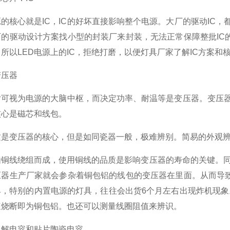
心就是IC，IC的好坏直接影响整个电源。大厂的驱动IC，都
厂的驱动设计方案找小型的封装厂来封装，无法正常保障整批IC
所以LED电源上的IC，拒绝打磨，以便灯具厂家了解IC方案
压器
视为电源的大脑中枢，而决定功率、耐温等是变压器。变压器负责
核心是磁芯和线包。
变压器的核心，但是如同瓷器一般，极难辨别。简易的外观辨
线绕组而成，使用铜线的品质是影响变压器的寿命的关键。同样
压器生产厂家就会参杂着铜包铝的线包的变压器在里面。从而导
具，特别的内置电源的灯具，往往会出货6个月左右出现炸机现象
速烧断即为铜包铝。也还可以测量线圈阻值来辨识。
电容和贴片陶瓷电容